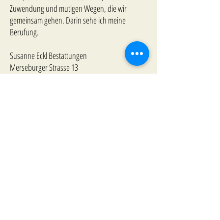
Zuwendung und mutigen Wegen, die wir
gemeinsam gehen. Darin sehe ich meine
Berufung.
Susanne Eckl Bestattungen
Merseburger Strasse 13
10823 Berlin
Mobil:
01511 522 1064
So erreichen sie mich:
Susanne.Eckl.Bestattungen@t-online.de
Tag und Nacht
0151 1522 1064