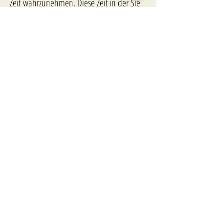
Zeit wahrzunehmen. Diese Zeit in der Sie
mit unserer Begleitung, sicher Ihre ganz
persönlichen Entscheidungen treffen
können die auch Jahre später noch
richtig und wichtig sind, sind
Grundlage für Ihren Trauerprozess und
Ihr gestärktes Weiterleben.
Trost ist,
wo es weit wird in der Seele.
Monika Minder
So erreichen Sie mich
Susanne.Eckl.Bestattungen
@t-online.de
Tag und Nacht
0151 15221064