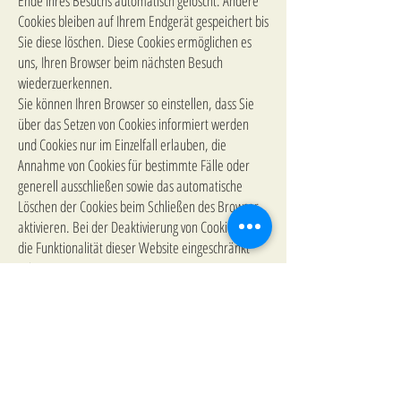
Ende Ihres Besuchs automatisch gelöscht. Andere
Cookies bleiben auf Ihrem Endgerät gespeichert bis
Sie diese löschen. Diese Cookies ermöglichen es
uns, Ihren Browser beim nächsten Besuch
wiederzuerkennen.
Sie können Ihren Browser so einstellen, dass Sie
über das Setzen von Cookies informiert werden
und Cookies nur im Einzelfall erlauben, die
Annahme von Cookies für bestimmte Fälle oder
generell ausschließen sowie das automatische
Löschen der Cookies beim Schließen des Browser
aktivieren. Bei der Deaktivierung von Cookies kann
die Funktionalität dieser Website eingeschränkt
sein.
Cookies, die zur Durchführung des elektronischen
Kommunikationsvorgangs oder zur Bereitstellung
bestimmter, von Ihnen erwünschter Funktionen
(z.B. Warenkorbfunktion) erforderlich sind,
werden auf Grundlage von Art. 6 Abs. 1 lit. f
DSGVO gespeichert. Der Websitebetreiber hat ein