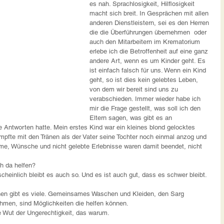
es nah. Sprachlosigkeit, Hilflosigkeit 
macht sich breit. In Gesprächen mit allen 
anderen Dienstleistern, sei es den Herren 
die die Überführungen übernehmen  oder 
auch den Mitarbeitern im Krematorium 
erlebe ich die Betroffenheit auf eine ganz 
andere Art, wenn es um Kinder geht. Es 
ist einfach falsch für uns. Wenn ein Kind 
geht, so ist dies kein gelebtes Leben, 
von dem wir bereit sind uns zu 
verabschieden. Immer wieder habe ich 
mir die Frage gestellt, was soll ich den 
Eltern sagen, was gibt es an 
e Antworten hatte. Mein erstes Kind war ein kleines blond gelocktes 
pfte mit den Tränen als der Vater seine Tochter noch einmal anzog und 
äume, Wünsche und nicht gelebte Erlebnisse waren damit beendet, nicht 
h da helfen? 
heinlich bleibt es auch so. Und es ist auch gut, dass es schwer bleibt. 
ehen gibt es viele. Gemeinsames Waschen und Kleiden, den Sarg 
men, sind Möglichkeiten die helfen können. 
e Wut der Ungerechtigkeit, das warum. 