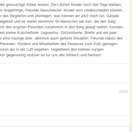
 die grossartige Arbeit leisten. Dort dürfen Kinder noch drei Tage bleiben, 
enen Angehörige, Freunde,Geschwister- Kinder sich verabschieden können. 
r das Begreifen und überlegen, was können wir jetzt noch tun. Gerade 
 abgeholt und es waren bestimmt 50 Menschen bei ihm, die den Sarg 
 mit den engsten Freunden zusammen in den Sarg gelegt hatten, konnten 
d kleine Kuscheltiere, Legoautos, Glitzersteine, Briefe und ein paar 
ar eine traurige aber  dennoch auch gelöste Situation. Freunde haben den 
, Freunden, Kindern und Mitarbeitern des Hospizes zum Auto getragen. 
erzen die in der Luft segelten, begleiteten den kleinen Jungen. 
h gegenseitig stützen ist für uns alle hilfreich und heilsam.