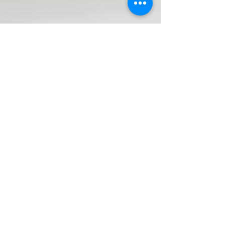
LUST AM LEBEN! Mein
Leben als Bestatterin
Ich bin gebrochen, an vielerlei Stellen, ich habe vieles
erlebt und auch überstanden. Es war mühsam und
zeitaufwändig, wieder "ganz&quo
Aktuelle Einträge